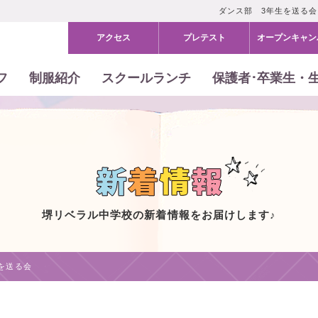
ダンス部 3年生を送る
アクセス
プレテスト
オープン
キャン
フ
制服紹介
スクールランチ
保護者･卒業生・
堺リベラル中学校の新着情報をお届けします♪
を送る会