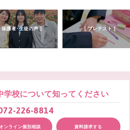
[ 保護者･生徒の声 ]
[ プレテスト ]
中学校について
知ってください
072-226-8814
オンライン個別相談
資料請求する