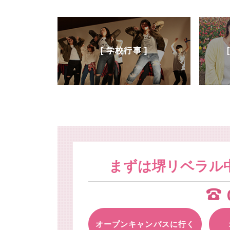
[ 学校行事 ]
まずは堺リベラル
オープンキャンパスに行く