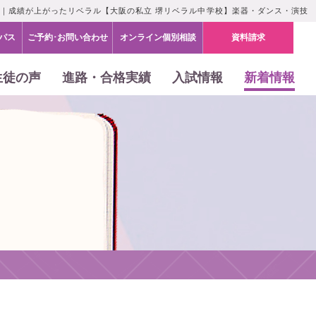
会｜成績が上がったリベラル【大阪の私立 堺リベラル中学校】楽器・ダンス・演技
パス
ご予約･お問い合わせ
オンライン個別相談
資料請求
生徒の声
進路・合格実績
入試情報
新着情報